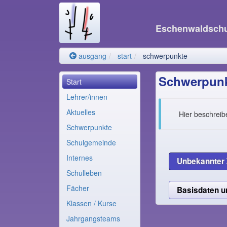
Eschenwaldsch
ausgang
start
schwerpunkte
Schwerpun
Start
Lehrer/innen
Aktuelles
Hier beschreib
Schwerpunkte
Schulgemeinde
Internes
Unbekannter 
Schulleben
Fächer
Basisdaten 
Klassen / Kurse
Jahrgangsteams